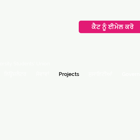
ਕੈਟ ਨੂੰ ਈਮੇਲ ਕਰੋ
ersity Students' Union
ਨਿਊਜ਼ਲੈਟਰ
ਸੇਵਾਵਾਂ
Projects
ਸੁਸਾਇਟੀਆਂ
Govern