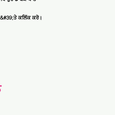
ਓ &#39;ਤੇ ਕਲਿੱਕ ਕਰੋ।
ਨ