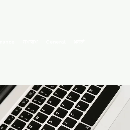
nance
ਸਮਾਗਮ
General
ਖ਼ਬਰਾਂ