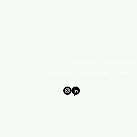
© 2025 Mount Saint Vincent Univ
Homepage
New Page
About