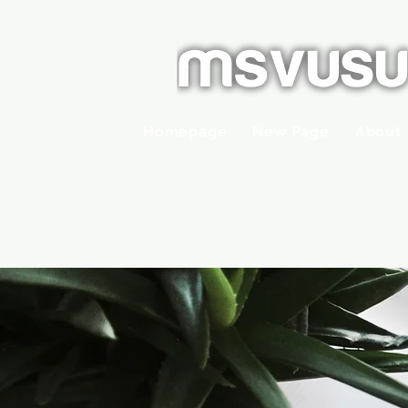
Homepage
New Page
About