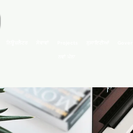
ਨਿਊਜ਼ਲੈਟਰ
ਸੇਵਾਵਾਂ
Projects
ਸੁਸਾਇਟੀਆਂ
Gover
ਨਵਾਂ ਪੰਨਾ