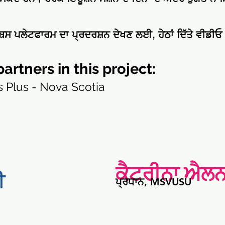
ਨਿੰਬਸ ਪਲੇਟਫਾਰਮ ਦਾ ਪ੍ਰਦਰਸ਼ਨ ਦੇਖਣ ਲਈ, ਹੇਠਾਂ ਦਿੱਤੇ ਵੀਡੀ
artners in this project:
 Plus - Nova Scotia
ਕੈਟਰੀਨਾ ਐਲ
ਈ
ਪ੍ਰਧਾਨ, MSVUSU