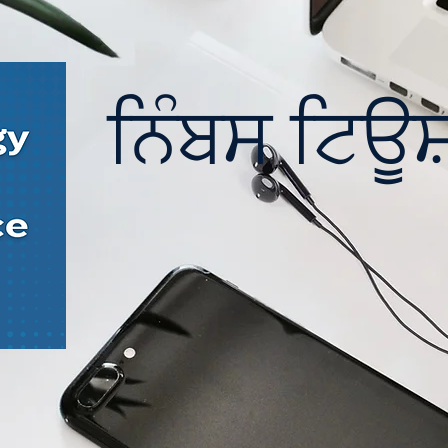
ਨਿੰਬਸ ਟਿਊਸ