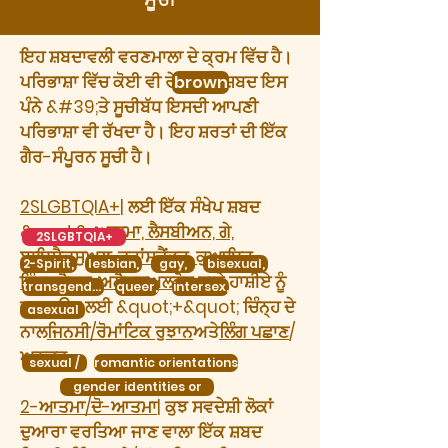
ਇਹ ਸ਼ਬਦਾਵਲੀ ਵਰਣਮਾਲਾ ਦੇ ਕ੍ਰਮ ਵਿੱਚ ਹੈ।
ਪਰਿਭਾਸ਼ਾ ਵਿੱਚ ਕੋਈ ਵੀ ਰੇਖਾਂਕਿਤ ਸ਼ਬਦ ਇਸ
brown
ਪੰਨੇ &#39;ਤੇ ਸੂਚੀਬੱਧ ਇਸਦੀ ਆਪਣੀ
ਪਰਿਭਾਸ਼ਾ ਵੀ ਰੱਖਦਾ ਹੈ। ਇਹ ਸ਼ਰਤਾਂ ਦੀ ਇੱਕ
ਗੈਰ-ਸੰਪੂਰਨ ਸੂਚੀ ਹੈ।
2SLGBTQIA+
| ਲਈ ਇੱਕ ਸੰਖੇਪ ਸ਼ਬਦ
&quot;
2-ਆਤਮਾ, ਲੈਸਬੀਅਨ, ਗੇ,
2SLGBTQIA+
ਬਾਇਸੈਕਸੁਅਲ, ਟਰਾਂਸਜੈਂਡਰ, ਕੁਆਇਰ,
2-Spirit,
lesbian,
gay,
bisexual,
ਇੰਟਰਸੈਕਸ, ਅਲੈਕਸੁਅਲ
ਹੋਰ ਸਾਰੇ ਹਾਸ਼ੀਏ ਨੂੰ
transgender,
queer,
intersex,
ਦਰਸਾਉਣ ਲਈ &quot;+&quot; ਚਿੰਨ੍ਹ ਦੇ
asexual
ਨਾਲ
ਜਿਨਸੀ/ਰੋਮਾਂਟਿਕ ਰੁਝਾਨ
ਅਤੇ
ਲਿੰਗ ਪਛਾਣ
/
ਅਨੁਭਵ.
sexual /
romantic orientations
gender identities or
2-ਆਤਮਾ/ਦੋ-ਆਤਮਾ
| ਕੁਝ ਸਵਦੇਸ਼ੀ ਲੋਕਾਂ
ਦੁਆਰਾ ਵਰਤਿਆ ਜਾਣ ਵਾਲਾ ਇੱਕ ਸ਼ਬਦ