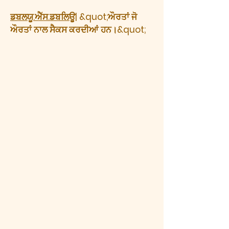
ਡਬਲਯੂ.ਐੱਸ.ਡਬਲਿਊ
| &quot;ਔਰਤਾਂ ਜੋ
ਔਰਤਾਂ ਨਾਲ ਸੈਕਸ ਕਰਦੀਆਂ ਹਨ।&quot;